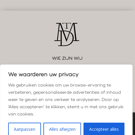
WIE ZIJN WIJ
WAT DOEN WIJ
We waarderen uw privacy
We gebruiken cookies om uw browse-ervaring te
ONZE VISIE
verbeteren, gepersonaliseerde advertenties of inhoud
weer te geven en ons verkeer te analyseren. Door op
CONTACT
‘Alles accepteren’ te klikken, stemt u in met ons gebruik
van cookies.
Algemene voorwaarden
Kantoor Klachtenregeling
Aanpassen
Alles afwijzen
Accepteer alles
Privacy verklaring