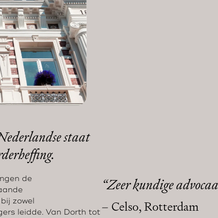
 Nederlandse staat
rderheffing.
ningen de
“
Zeer kundige advocaat
gaande
bij zowel
–
Celso, Rotterdam
gers leidde. Van Dorth tot